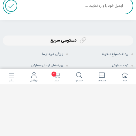
دسترسی سریع
پرداخت مبلغ دلخواه
ویژگی خرید از ما
ثبت سفارش
رویه های ارسال سفارش
0
رویه بازگرداندن کالا
شیوه های پرداخت
خانه
دسته ها
جستجو
سبد
پروفایل
بیشتر
حریم خصوصی
مجله اینترنتی
پرسش های متداول
شرایط اعطای نمایندگی فعال
ما در شبكه های اجتماعی