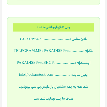
پــل هـاي ارتبـاطـي با مـا :
تلفن تماس : ………………………….. 42232512 – 061
تلگرام : …………….TELEGRAM.ME/PARADISEP30
اينستگرام : ……………………PARADISEP30_SHOP
ايميل سايت : ………………. info@dokanstock.com
شما هم به جمع مشتريان پارادايس پي سي بپيونديد
هدف ما جلب رضايت شماست