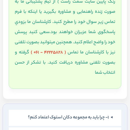
رنگ پايين سايت سمت راست ) از تيم پشتيبانی ما به
صورت زنده راهنمايی و مشاوره بگيريد يا اينکه با فرم
تماس زير سوال خود را مطرح کنيد. کارشناسان ما بزودي
پاسخگوی شما عزيزان خواهند بود.سعی کنيد پرسش
خود را واضح اعلام کنيد. همچنين ميتوانيد بصورت تلفنی
نيز با کارشناسان ما تماس
( 42225828 - 061 )
گرفته و
بصورت تلفنی مشاوره دريافت کنيد. با تشکر از حسن
انتخاب شما
1- چرا بايد به مجموعه دکان استوک اعتماد کنم؟