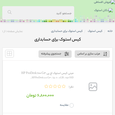
خانه
کیس استوک
کیس استوک برای حسابداری
نمایش صفحه
1
از
1
کیس استوک برای حسابداری
مرتب سازی بر اساس
جستجوی پیشرفته
مینی کیس استوک اچ پی HP ProDesk 600 G3
HP ProDesk 800 G3 - i5-6 - 8GB - 256 SSD...
1 نفر
6٬800٬000 تومان
مقایسه