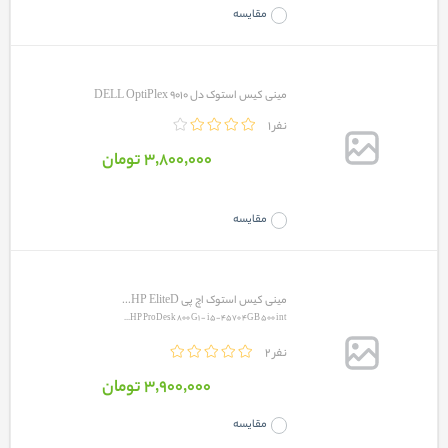
مقایسه
مینی کیس استوک دل DELL OptiPlex 9010
1 نفر
3٬800٬000 تومان
مقایسه
مینی کیس استوک اچ پی HP EliteD...
HP ProDesk 800 G1 - i5-4570 4GB 500 int...
2 نفر
3٬900٬000 تومان
مقایسه