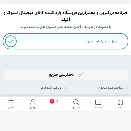
خبرنامه بزرگترین و معتبرترین فروشگاه وارد کننده کالای دیجیتال استوک و
آکبند
با عضویت در خبرنامه از آخرین تخفیف ها و جشنواره های ما مطلع شوید.
دسترسی سریع
پرداخت مبلغ دلخواه
ویژگی خرید از ما
ثبت سفارش
رویه های ارسال سفارش
0
خانه
دسته ها
جستجو
سبد
پروفایل
بیشتر
رویه بازگرداندن کالا
شیوه های پرداخت
حریم خصوصی
مجله اینترنتی