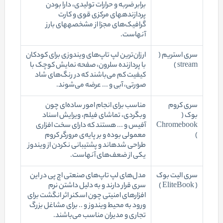
برابر ضربه و حرارات تولیدی، دارا بودن
پردازنده‎های مرکزی قوی و کارت
گرافیک‌های مجزا از مشخصه‎های بارز
آنهاست.
سری استریم (
ارزان‌ترین لپ تاپ‌های ویندوزی برای کودکان
stream )
با پردازنده سلرون، صفحه نمایش کوچک با
کیفیت کم می‌باشند که در رنگ‌های شاد
صورتی، آبی و ... عرضه می‌شوند.
سری کروم
مناسب برای انجام امور ساده‌ای چون
بوک (
وبگردی، تماشای فیلم، ویرایش اسناد
Chromebook
آفیس و ... هستند که دارای سخت افزاری
)
معمولی بوده و بر پایه‌ی مرورگر کروم
طراحی شده‎اند و پشتیبانی نکردن از ویندوز
یکی از ضعف‌های آنهاست.
سری الیت بوک
مدل‌های لپ تاپ‌های صنعتی اچ پی در این
( EliteBook )
سری قرار دارند و به دلیل داشتن نرم
افزارهای امنیتی چون اسکنر اثر انگشت برای
ورود به محیط ویندوز و .. برای مشاغل بزرگ
تجاری و مدیران مناسب می‌باشند.