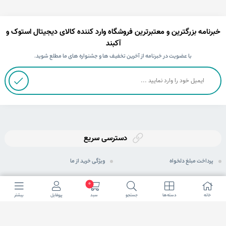
خبرنامه بزرگترین و معتبرترین فروشگاه وارد کننده کالای دیجیتال استوک و
آکبند
با عضویت در خبرنامه از آخرین تخفیف ها و جشنواره های ما مطلع شوید.
دسترسی سریع
پرداخت مبلغ دلخواه
ویژگی خرید از ما
ثبت سفارش
رویه های ارسال سفارش
0
خانه
دسته ها
جستجو
سبد
پروفایل
بیشتر
رویه بازگرداندن کالا
شیوه های پرداخت
حریم خصوصی
مجله اینترنتی