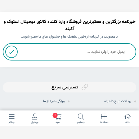
خبرنامه بزرگترین و معتبرترین فروشگاه وارد کننده کالای دیجیتال استوک و
آکبند
با عضویت در خبرنامه از آخرین تخفیف ها و جشنواره های ما مطلع شوید.
دسترسی سریع
پرداخت مبلغ دلخواه
ویژگی خرید از ما
ثبت سفارش
رویه های ارسال سفارش
0
خانه
دسته ها
جستجو
سبد
پروفایل
بیشتر
رویه بازگرداندن کالا
شیوه های پرداخت
حریم خصوصی
مجله اینترنتی