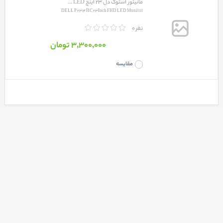
مانیتور استوک دل 23 اینچ LED ...
DELL P 2314 HC 23Inch FHD LED Monitor
0 نفر
3٬300٬000 تومان
مقایسه