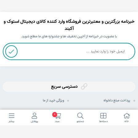
خبرنامه بزرگترین و معتبرترین فروشگاه وارد کننده کالای دیجیتال استوک و
آکبند
با عضویت در خبرنامه از آخرین تخفیف ها و جشنواره های ما مطلع شوید.
دسترسی سریع
پرداخت مبلغ دلخواه
ویژگی خرید از ما
ثبت سفارش
رویه های ارسال سفارش
0
خانه
دسته ها
جستجو
سبد
پروفایل
بیشتر
رویه بازگرداندن کالا
شیوه های پرداخت
حریم خصوصی
مجله اینترنتی