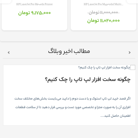
HP LaserJet Pro M402dn Printer
HP LaserJet Pro M1536dnf Multi...
11٬000٬000 تومان
9٬175٬000 تومان
11٬020٬000 تومان
مطالب اخیر وبلاگ
چگونه سخت افزار لپ تاپ را چک کنیم؟
اگر قصد خرید لپ تاپ استوک و یا دست دوم را دارید می‌بایست بخش‌های مختلف سخت
افزاری آن را به صورت مجزا و تخصصی مورد تست و بررسی قرار دهید تا از سلامت قطعات
اطمینان حاصل کنید....