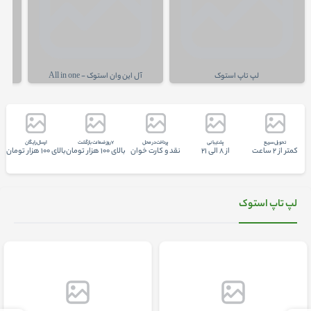
لپ تاپ استوک
آل این وان استوک - All in one
تحويل سريع
پشتيبانی
پرداخت در محل
7 روز ضمانت بازگشت
ارسال رایگان
کمتر از 2 ساعت
از 8 الی 21
نقد و کارت خوان
بالای 100 هزار تومان
بالای 100 هزار تومان
لپ تاپ استوک