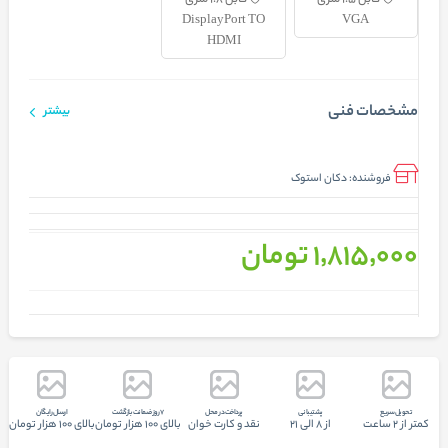
کابل 1.5 متری
کابل 1.8 متری
DisplayPort TO
VGA
HDMI
مشخصات فنی
بیشتر
فروشنده:
دکان استوک
1٬815٬000 تومان
تحويل سريع
پشتيبانی
پرداخت در محل
7 روز ضمانت بازگشت
ارسال رایگان
کمتر از 2 ساعت
از 8 الی 21
نقد و کارت خوان
بالای 100 هزار تومان
بالای 100 هزار تومان