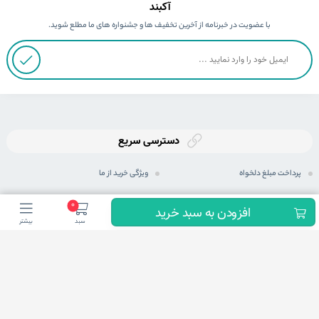
آکبند
با عضویت در خبرنامه از آخرین تخفیف ها و جشنواره های ما مطلع شوید.
دسترسی سریع
پرداخت مبلغ دلخواه
ویژگی خرید از ما
ثبت سفارش
رویه های ارسال سفارش
0
افزودن به سبد خرید
سبد
بیشتر
رویه بازگرداندن کالا
شیوه های پرداخت
حریم خصوصی
مجله اینترنتی
پرسش های متداول
شرایط اعطای نمایندگی فعال
ما در شبكه های اجتماعی