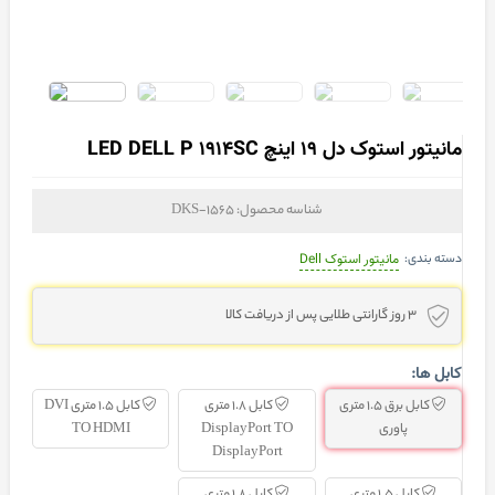
مانیتور استوک دل 19 اینچ LED DELL P 1914SC
شناسه محصول:
DKS-1565
دسته بندی:
مانیتور استوک Dell
3 روز گارانتی طلایی پس از دریافت کالا
کابل ها:
کابل برق 1.5 متری
کابل 1.8 متری
کابل 1.5 متری DVI
پاوری
DisplayPort TO
TO HDMI
DisplayPort