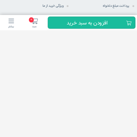
پرداخت مبلغ دلخواه
ویژگی خرید از ما
ثبت سفارش
رویه های ارسال سفارش
0
افزودن به سبد خرید
سبد
بیشتر
رویه بازگرداندن کالا
شیوه های پرداخت
حریم خصوصی
مجله اینترنتی
پرسش های متداول
شرایط اعطای نمایندگی فعال
ما در شبكه های اجتماعی
شاید براتون سوال پیش بیاد این نمادها چیه که توی بعضی از سایت ها یکی ، یا دوتا و یا نهایتا هر
سه تاش باهم وجود داره.
این نمادها یکی از ملاک های اعتبارسنجی یک فروشگاه اینترنتی هست که در صورت تایید از 3 نهاد
وزارت صمت
،
وزارت ارشاد
و
اتحادیه کسب و کارهای اینترنتی
به فروشگاه اعطا میشه برای اطمینان