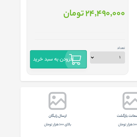
24٬490٬000 تومان
تعداد
افزودن به سبد خرید
ارسال رایگان
بالای 100 هزار تومان