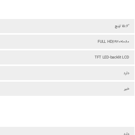
"15:6 اینچ
FULL HD|1920×1080
TFT LED-backlit LCD
دارد
خیر
دارد