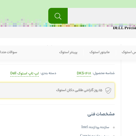
لپ تاپ استوک دل DELL Precision 5530
س استوک
مانیتور استوک
پرینتر استوک
سوالات متدا
DELL Precision 5530 - I7-8850H 16GB 512SSD LED15.6 FHD Laptop
شناسه محصول:
دسته بندی:
DKS-1618
لپ تاپ استوک Dell
15 روز گارانتی طلایی دکان استوک
مشخصات فنی
سازنده پردازنده:
Intel