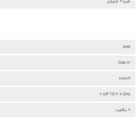
تقریبا 2 کیلوگرم
Intel
Core i7
8850H
2.1UP TO 3.7 GHz
9 مگابایت