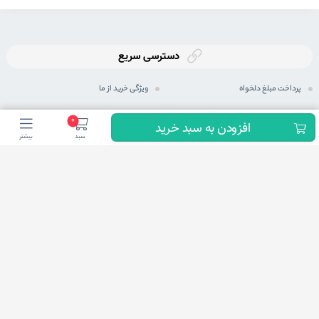
دسترسی سریع
پرداخت مبلغ دلخواه
ویژگی خرید از ما
ثبت سفارش
رویه های ارسال سفارش
0
افزودن به سبد خرید
سبد
بیشتر
رویه بازگرداندن کالا
شیوه های پرداخت
حریم خصوصی
مجله اینترنتی
پرسش های متداول
شرایط اعطای نمایندگی فعال
ما در شبكه های اجتماعی
شاید براتون سوال پیش بیاد این نمادها چیه که توی بعضی از سایت ها یکی ، یا دوتا و یا نهایتا هر