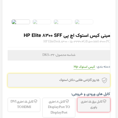
مینی کیس استوک اچ پی HP Elite 8300 SFF
HP EliteDesk 8300 - i5-3340 4GB 500 intel-4000 PC
شناسه محصول:
DKS-32
دسته بندی:
کیس استوک Hp
15 روز گارانتی طلایی دکان استوک
کابل های ورودی و خروجی:
کابل برق 1.5 متری
کابل 1.8 متری
کابل 1.5 متری DVI
پاوری
DisplayPort TO
TO HDMI
DisplayPort