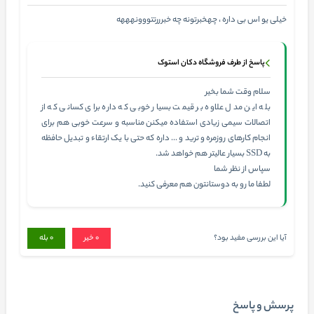
خیلی یو اس بی داره ، چهخبرتونه چه خبرررتتووونهههه
پاسخ از طرف فروشگاه دکان استوک
سلام وقت شما بخیر
بله این مدل علاوه بر قیمت بسیار خوبی که داره برای کسانی که از
اتصالات سیمی زیادی استفاده میکنن مناسبه و سرعت خوبی هم برای
انجام کارهای روزمره و ترید و ... داره که حتی با یک ارتقاء و تبدیل حافظه
به SSD بسیار عالیتر هم خواهد شد.
سپاس از نظر شما
لطفا ما رو به دوستانتون هم معرفی کنید.
آیا این بررسی مفید بود؟
0
خیر
0
بله
پرسش و پاسخ