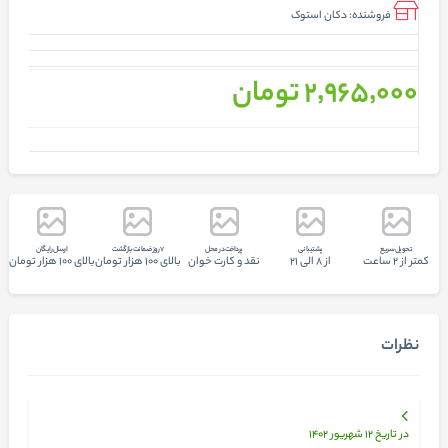
فروشنده:
دکان استوک
2٬965٬000 تومان
تحويل سريع
پشتيبانی
پرداخت در محل
7 روز ضمانت بازگشت
ارسال رایگان
کمتر از 2 ساعت
از 8 الی 21
نقد و کارت خوان
بالای 100 هزار تومان
بالای 100 هزار تومان
نظرات
در تاریخ 12 شهریور 1402