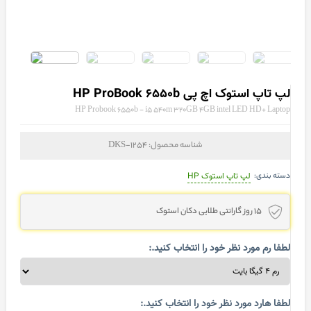
لپ تاپ استوک اچ پی HP ProBook 6550b
HP Probook 6550b - i5 540m 320GB 4GB intel LED HD+ Laptop
شناسه محصول:
DKS-1254
دسته بندی:
لپ تاپ استوک HP
15 روز گارانتی طلایی دکان استوک
لطفا رم مورد نظر خود را انتخاب کنید.:
لطفا هارد مورد نظر خود را انتخاب کنید.: