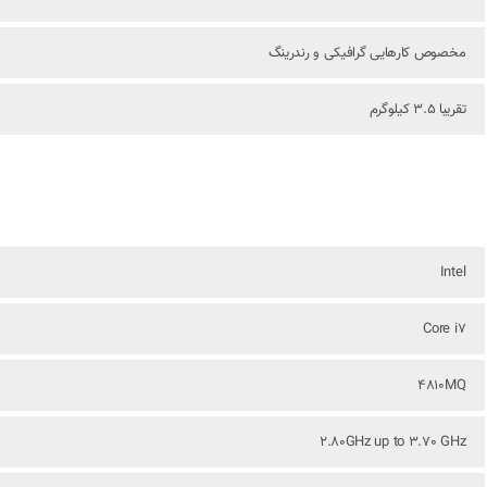
مخصوص کارهایی گرافیکی و رندرینگ
تقریبا 3.5 کیلوگرم
Intel
Core i7
4810MQ
2.80GHz up to 3.70 GHz