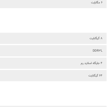
6 مگابايت
8 گیگابایت
DDR3L
4 جایگاه اسلاید رم
64 گیگابایت