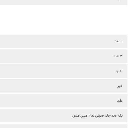
1 عدد
3 عدد
ندارد
خیر
دارد
یک عدد جک صوتی 3.5 میلی متری