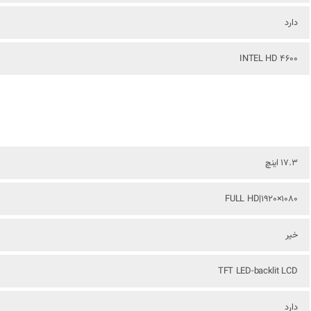
دارد
INTEL HD 4600
17.3 اینچ
FULL HD|1920×1080
خیر
TFT LED-backlit LCD
دارد