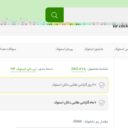
لپ تاپ استوک اچ پی HP ZBOOK 17 G2
س استوک
مانیتور استوک
پرینتر استوک
سوالات متدا
HP Workstation Zbok 17 G2 - i7-4810MQ - 8GB - 256SSD - LED 17" - 4GB Nvidia
شناسه محصول:
دسته بندی:
DKS-1625
لپ تاپ استوک HP
30 روز گارانتی طلایی دکان استوک
6 ماه گارانتی طلایی دکان استوک
مقدار رم دلخواه - RAM: