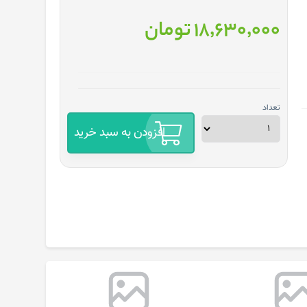
18٬630٬000 تومان
تعداد
افزودن به سبد خرید