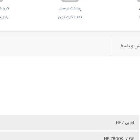
پرداخت در محل
7 روز ضمانت بازگشت
نقد و کارت خوان
بالای 100 هزار تومان
 و پاسخ
اچ پی / HP
HP ZBOOK 17 G2