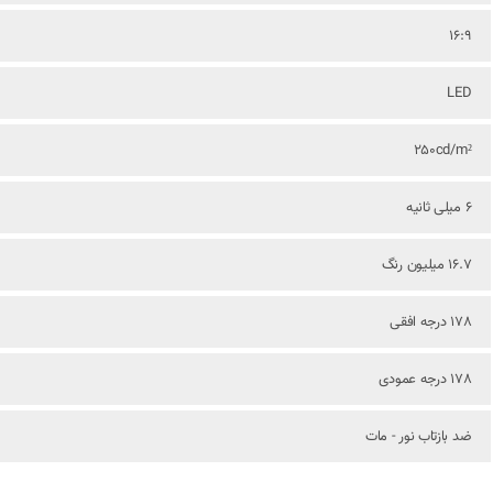
16:9
LED
250cd/m²
6 میلی ثانیه
16.7 میلیون رنگ
178 درجه افقی
178 درجه عمودی
ضد بازتاب نور - مات