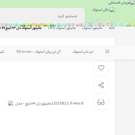
خانه
مانیتور استوک
مانیتور استوک Dell
مانیتور استوک دل 23 اینچ LED DELL P 2317 H
لپ تاپ استوک
آل این وان استوک - All in one
کی