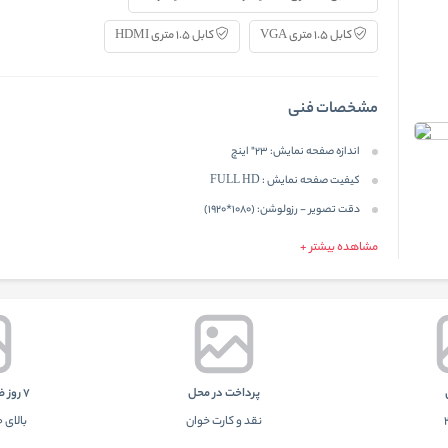
کابل 1.5 متری VGA
کابل 1.5 متری HDMI
مشخصات فنی
اندازه صفحه نمایش:
23" اینچ
کیفیت صفحه نمایش :
FULL HD
دقت تصویر - رزولوشن:
(1080*1920)
مشاهده بیشتر +
پرداخت در محل
7 روز ضمانت بازگشت
نقد و کارت خوان
بالای 100 هزار تومان