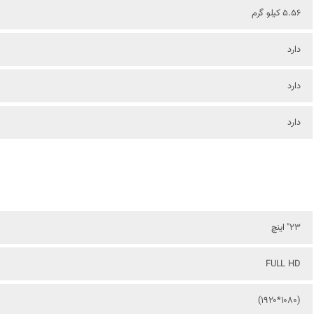
5.56 کیلو گرم
دارد
دارد
دارد
23" اینچ
FULL HD
(1080*1920)