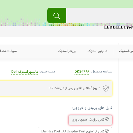
مانیتور استوک دل 23 اینچ LED DELL P 2317 H
س استوک
مانیتور استوک
پرینتر استوک
سوالات متدا
شناسه محصول:
دسته بندی:
DKS-1466
مانیتور استوک Dell
3 روز گارانتی طلایی پس از دریافت کالا
کابل های ورودی و خروجی:
کابل برق 1.5 متری پاوری
کابل 1.8 متری DisplayPort TO DisplayPort