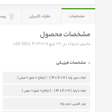
مشخصات
نظرات کاربران
پرسش
مشخصات محصول
مانیتور استوک دل 23 اینچ LED DELL P 2317 H
مشخصات فیزیکی
ابعاد بدون پایه ( W x D x H ) - ( ارتفاع x عمق x عرض )
ابعاد با پایه ( W x D x H ) - ( ارتفاع x عمق x عرض )
وزن تقریبی بدون پایه