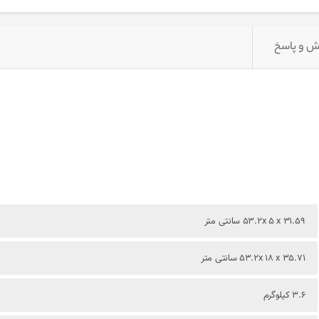
 و پاسخ
31.59 53.2x 5 x سانتی متر
35.71 53.2x 18 x سانتی متر
3.6 کیلوگرم