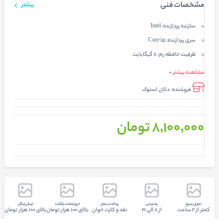
مشخصات فنی
بیشتر
سازنده پردازنده:
Intel
سری پردازنده:
Core i5
ظرفیت حافظه رم:
8 گیگابایت
مشاهده بیشتر +
فروشنده:
دکان استوک
8٬100٬000 تومان
تحويل سريع
پشتيبانی
پرداخت در محل
7 روز ضمانت بازگشت
ارسال رایگان
کمتر از 2 ساعت
از 8 الی 21
نقد و کارت خوان
بالای 100 هزار تومان
بالای 100 هزار تومان