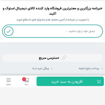
خبرنامه بزرگترین و معتبرترین فروشگاه وارد کننده کالای دیجیتال استوک و
آکبند
با عضویت در خبرنامه از آخرین تخفیف ها و جشنواره های ما مطلع شوید.
دسترسی سریع
پرداخت مبلغ دلخواه
ویژگی خرید از ما
ثبت سفارش
رویه های ارسال سفارش
0
افزودن به سبد خرید
سبد
بیشتر
رویه بازگرداندن کالا
شیوه های پرداخت
حریم خصوصی
مجله اینترنتی
پرسش های متداول
شرایط اعطای نمایندگی فعال