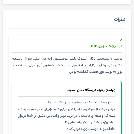
نظرات
در تاریخ 30 شهریور 1402
مرسی از پشتیبانی دکان استوک بابت حوصلشون اخه من خیلی سوال پرسیدم
ازشون درمورد این لپتاپه و با احترام جوابمو دادنو دمشون گرم. درایور هاشو هم
توی یه پوشه روی صفحه گذاشته بودن
پاسخ از طرف فروشگاه دکان استوک
سلام و عرض ادب خدمت مشتری عزیز دکان استوک
خیلی خوشحال میشیم از نظرات پر انرژی شما عزیزان و درضمن باید ذکر
کنیم که وظیفه ی ماست تا در خرید بهتر و انتخابی دقیق تر، شما عزیزان
را به بهترین شکل ممکن راهنمایی کنیم
لطفا مارو به دوستانتون معرفی کنید