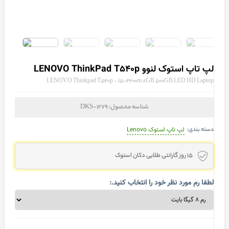
لپ تاپ استوک لنوو LENOVO ThinkPad T540p
LENOVO Thinkpad T540p - i5-4200m 8GB 500GB LED HD Laptop
شناسه محصول:
DKS-1279
دسته بندی:
لپ تاپ استوک Lenovo
15 روز گارانتی طلایی دکان استوک
لطفا رم مورد نظر خود را انتخاب کنید.: