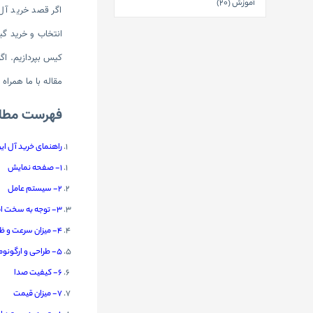
آموزش (20)
اگر قصد خرید آل
انتخاب و خرید گی
کیس بپردازیم. اگر
مقاله با ما همراه 
فهرست مطا
راهنمای خرید آل این وان (ne
1- صفحه نمایش
2- سیستم عامل
3- توجه به سخت افزار
4- میزان سرعت و ظرفیت ذخیره سازی
5- طراحی و ارگونومی
6- کیفیت صدا
7- میزان قیمت