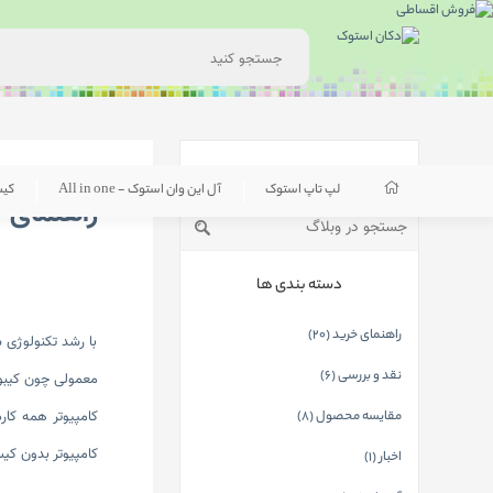
جستجوی وبلاگ
لپ تاپ استوک
آل این وان استوک - All in one
کی
راهنمای خرید آل این 
دسته بندی ها
راهنمای خرید (20)
با رشد تکنولوژی 
نقد و بررسی (6)
کامپیوتر همه کار
مقایسه محصول (8)
کامپیوتر بدون کیس
اخبار (1)