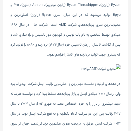
Ryzen (رایزن)، Ryzen Threadripper (رایزن تردریپر)، Athlon (اتلون)، Pro و
Epyc تولید می‌شوند که در این میان، سری Ryzen (رایزن) اصلی‌ترین و
محبوب‌ترین سری پردازنده‌های شرکت AMD است. شرکت intel در سال 1968
میلادی توسط شخصی به نام باب نویس و گوردون مور تاسیس و راه‌اندازی شد و
پس از گذشت 6 سال از زمان تاسیس خود (سال۱۹۷۴) پردازنده‌ی 8080 را تولید کرد
که بستری جهت تولید پردازنده‌های x86 را فراهم نمود.
در دهه‌های اولیه و نخست مهم‌ترین و اصلی‌ترین رقیب اینتل شرکت ای‌دی‌ام بود
ولی از سال 2000 میلادی اینتل بر بازار پردازنده‌ها تسلط پیدا کرد و توانست هر ساله
سهم بیشتری از بازار را به خود اختصاص دهد. به طوری که از سال ۲۰۰۳ تا سال
۲۰۱۷ رقابت بین این دو شرکت کاملا یکطرفه و به نفع شرکت اینتل بود. در سال
2013 شرکت اینتل موفق به دریافت عنوان هفتمین برند ارزشمند جهان از سوی