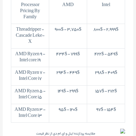
Processor
AMD
Intel
Pricing By
Family
Threadripper -
3,750$ - 900$
2,999$ - 800$
Cascade Leke-
X
AMD Ryzen 9 -
799$ - 434$
549$ - 422$
Intel core i9
AMD Ryzen 7 -
449$ - 294$
409$ - 298$
Intel Core i7
AMD Ryzen 5 -
299$ - 149$
272$ - 157$
Intel Core i5
AMD Ryzen 3 -
120$ - 95$
154$ - 97$
Intel Core i3