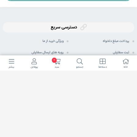
دسترسی سریع
پرداخت مبلغ دلخواه
ویژگی خرید از ما
ثبت سفارش
رویه های ارسال سفارش
0
رویه بازگرداندن کالا
شیوه های پرداخت
خانه
دسته ها
جستجو
سبد
پروفایل
بیشتر
حریم خصوصی
مجله اینترنتی
پرسش های متداول
شرایط اعطای نمایندگی فعال
ما در شبكه های اجتماعی
شاید براتون سوال پیش بیاد این نمادها چیه که توی بعضی از سایت ها یکی ، یا دوتا و یا نهایتا هر