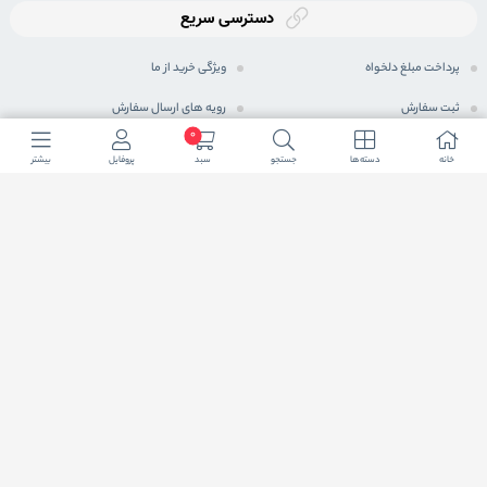
دسترسی سریع
پرداخت مبلغ دلخواه
ویژگی خرید از ما
ثبت سفارش
رویه های ارسال سفارش
0
رویه بازگرداندن کالا
شیوه های پرداخت
خانه
دسته ها
جستجو
سبد
پروفایل
بیشتر
حریم خصوصی
مجله اینترنتی
پرسش های متداول
شرایط اعطای نمایندگی فعال
ما در شبكه های اجتماعی
شاید براتون سوال پیش بیاد این نمادها چیه که توی بعضی از سایت ها یکی ، یا دوتا و یا نهایتا هر
سه تاش باهم وجود داره.
این نمادها یکی از ملاک های اعتبارسنجی یک فروشگاه اینترنتی هست که در صورت تایید از 3 نهاد