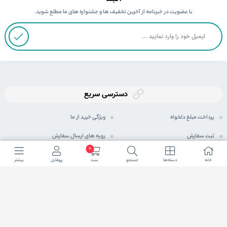
با عضویت در خبرنامه از آخرین تخفیف ها و جشنواره های ما مطلع شوید.
دسترسی سریع
پرداخت مبلغ دلخواه
ویژگی خرید از ما
ثبت سفارش
رویه های ارسال سفارش
0
رویه بازگرداندن کالا
شیوه های پرداخت
خانه
دسته ها
جستجو
سبد
پروفایل
بیشتر
حریم خصوصی
مجله اینترنتی
پرسش های متداول
شرایط اعطای نمایندگی فعال
ما در شبكه های اجتماعی