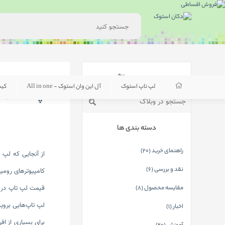
جستجوی وبلاگ
لپ تاپ استوک
آل این وان استوک - All in one
کی
چه قسمت 
دسته بندی ها
راهنمای خرید (20)
از آنجایی که لپ ت
نقد و بررسی (6)
کامپیوتر‌های رومی
قیمت لپ تاپ در چ
مقایسه محصول (8)
لپ تاپ‌هایی بروید
اخبار (1)
برای بسیاری از اف