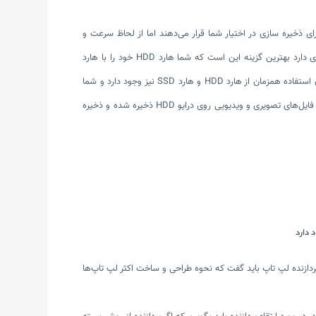
ا فضای قابل توجهی برای ذخیره سازی در اختیار شما قرار می‌دهند اما از لحاظ سرعت و
عملکرد قابل قیاس با درایوهای SSD نیستند. اگر سرعت لپ تاپ شما کند شده است یا حالت هنگی زیادی دارد بهترین گزینه این است که شما هارد HDD خود را با هارد
SSD تعویض کنید که بر روی عملکرد لپ تاپ شما تاثیر بسیار زیادی می‌گذارد. البته در برخی از موارد امکان استفاده همزمان از هارد HDD و هارد SSD نیز وجود دارد و شما
می‌توانید برای داشتن عملکرد هر چه بهتر دستگاه به صورت همزمان از هر دو درایو استفاده کنید برای مثال فایل‌های تصویری و ویدیویی روی درایو HDD ذخیره شده و ذخیره
 پردازنده لپ تاپ باید گفت که نحوه طراحی و ساخت اکثر لپ تاپ‌ها