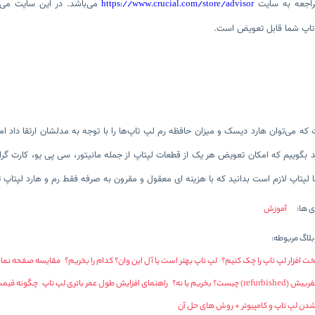
اجعه به سایت
می‌باشد. در این سایت می‌ت
https://www.crucial.com/store/advisor
تاپ‌ شما قابل تعویض است.
اید بگوییم که امکان تعویض هر یک از قطعات لپتاپ از جمله مانیتور، سی پی یو، کارت گرا
ا لپتاپ لازم است بدانید که با هزینه ای معقول و مقرون به صرفه فقط رم و هارد لپتاپ تا 
 ها:
آموزش
لاگ مربوطه:
 افزار لپ تاپ را چک کنیم؟
لپ تاپ بهتر است یا آل این وان؟ کدام را بخریم؟
مقایسه صفحه نمایش
re) چیست؟ بخریم یا نه؟
راهنمای افزایش طول عمر باتری لپ تاپ
چگونه قیمت 
دن لپ تاپ و کامپیوتر + روش های حل آن