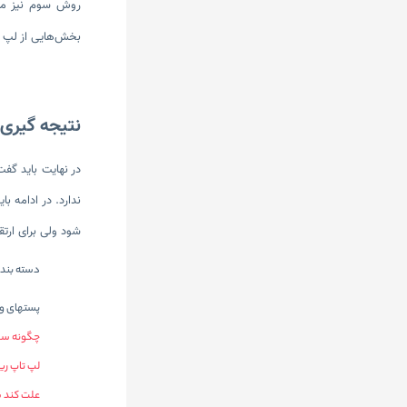
روش سوم نیز مر
بخش‌هایی از لپ 
نتیجه گیری
ندارد. در ادامه ب
شود ولی برای ارتق
دسته بندی
پستهای وب
چگونه سخت
لپ تاپ ریفربیش (furbished
علت کند ش